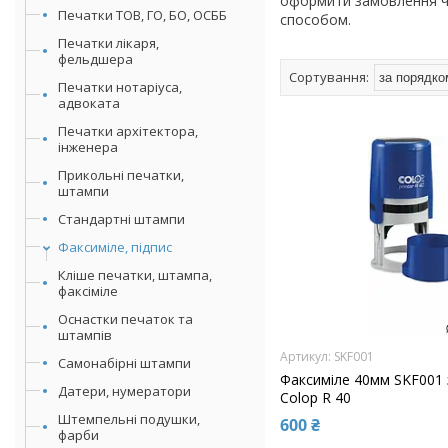
оформити замовлення че
Печатки ТОВ, ГО, БО, ОСББ
способом.
Печатки лікаря,
фельдшера
Печатки нотаріуса,
адвоката
Печатки архітектора,
інженера
Прикольні печатки,
штампи
Стандартні штампи
Факсиміле, підпис
Кліше печатки, штампа,
факсіміле
Оснастки печаток та
штампів
SKF001
Самонабірні штампи
Факсиміле 40мм SKF001
Датери, нумератори
Colop R 40
Штемпельні подушки,
600 ₴
фарби