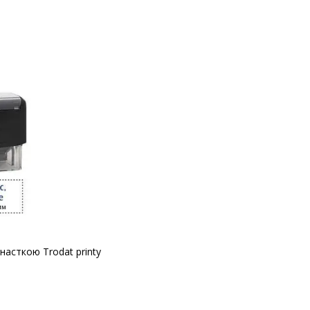
насткою Trodat printy