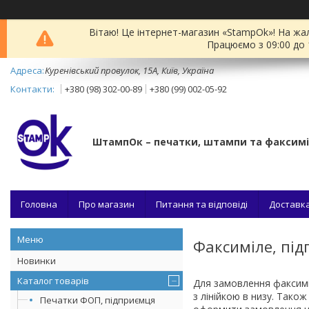
Вітаю! Це інтернет-магазин «StampOk»! На жа
Працюємо з 09:00 до 
Куренівський провулок, 15А, Київ, Україна
+380 (98) 302-00-89
+380 (99) 002-05-92
ШтампОк – печатки, штампи та факсим
Головна
Про магазин
Питання та відповіді
Доставка
Факсиміле, під
Новинки
Каталог товарів
Для замовлення факсимі
з лінійкою в низу. Т
акож
Печатки ФОП, підприємця