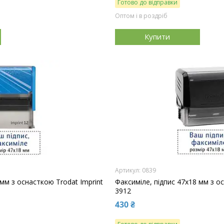
Готово до відправки
Оптом і в роздріб
Купити
0839
 мм з оснасткою Trodat Imprint
Факсиміле, підпис 47x18 мм з ос
3912
430 ₴