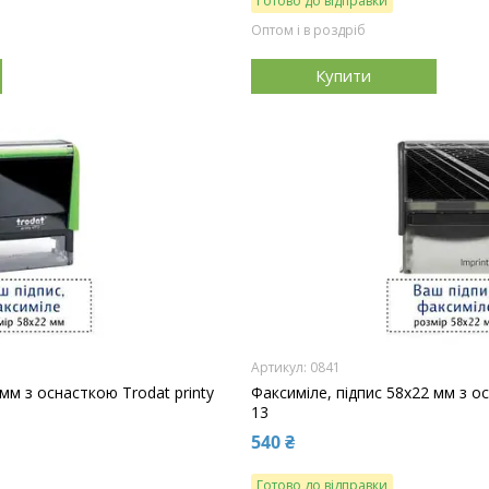
Готово до відправки
Оптом і в роздріб
Купити
0841
 мм з оснасткою Trodat printy
Факсиміле, підпис 58x22 мм з о
13
540 ₴
Готово до відправки