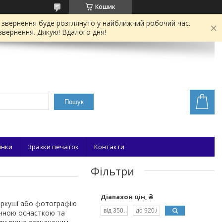
Кошик
е звернення буде розглянуто у найближчий робочий час.
звернення. Дякую! Вдалого дня!
Пошук
инки
Зразки печаток
Контакти
Фільтри
Діапазон цін, ₴
 аркуші або фотографію
чною оснасткою та