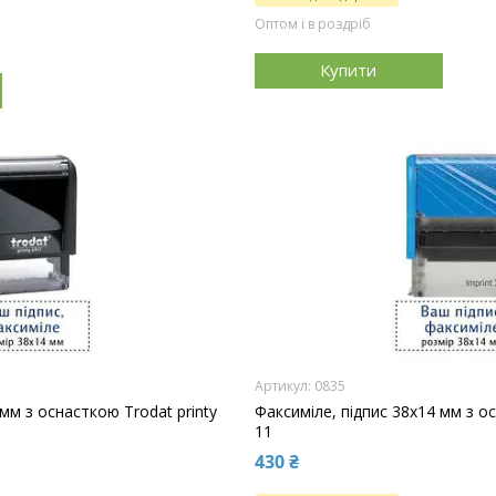
Оптом і в роздріб
Купити
0835
 мм з оснасткою Trodat printy
Факсиміле, підпис 38x14 мм з о
11
430 ₴