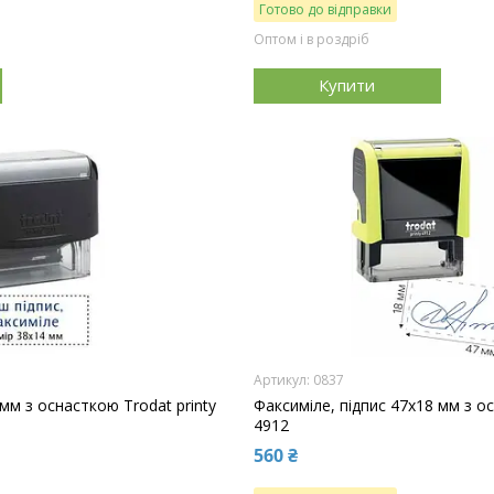
Готово до відправки
Оптом і в роздріб
Купити
0837
 мм з оснасткою Trodat printy
Факсиміле, підпис 47x18 мм з ос
4912
560 ₴