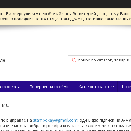
ль, Ви звернулися у неробочий час або вихідний день, тому Ваш
18:00 з понеділка по п’ятницю. Нам дуже цінне Ваше замовлення/
іле
 та оплата
Повернення та обмін
Каталог товарів
Нов
пис
ле відправте на
stampokay@gmail.com
:
один, два підписи на А-4
 нижче можна вибрати розміри комплекта факсиміле з автомати