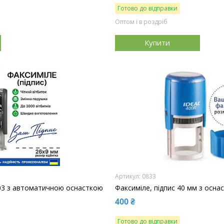
Готово до відправки
Оптом і в роздріб
Купити
0833
03 з автоматичною оснасткою
Факсиміле, підпис 40 мм з осна
400 ₴
Готово до відправки