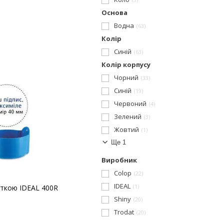
Основа
Водна
63
Колір
Синій
63
Колір корпусу
Чорний
33
Синій
19
Червоний
4
Зелений
3
Жовтий
1
Ще 1
Виробник
Colop
22
IDEAL
1
сткою IDEAL 400R
Shiny
20
Trodat
20