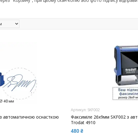
рез "Корзину", при цьому скан-копію або фото підпису відправ
SKF002
 з автоматичною оснасткою
Факсиміле 26x9мм SKF002 з а
Trodat 4910
480 ₴