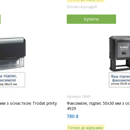
Оптом і в роздріб
Купити
0843
 мм з оснасткою Trodat printy
Факсиміле, підпис 50x30 мм з ос
4929
780 ₴
Готово до відправки