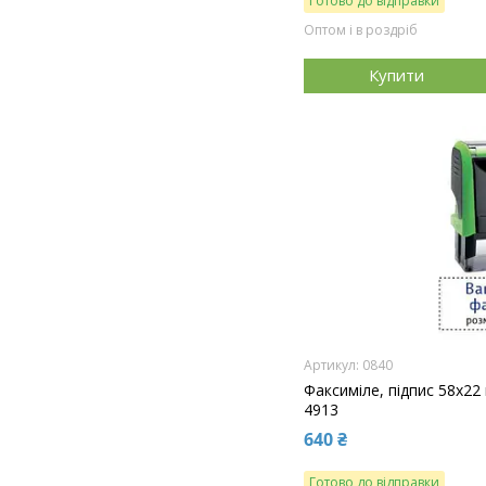
Готово до відправки
Оптом і в роздріб
Купити
0840
Факсиміле, підпис 58x22
4913
640 ₴
Готово до відправки