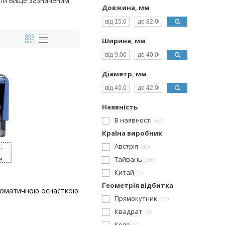
ити вище зазначеним
Довжина, мм
Ширина, мм
Діаметр, мм
Наявність
В наявності
63
Країна виробник
Австрія
42
Тайвань
20
Китай
1
Геометрія відбитка
втоматичною оснасткою
Прямокутник
57
Квадрат
3
Коло
3