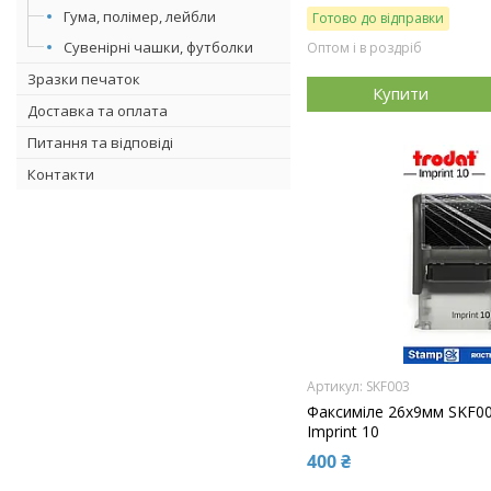
Гума, полімер, лейбли
Готово до відправки
Сувенірні чашки, футболки
Оптом і в роздріб
Зразки печаток
Купити
Доставка та оплата
Питання та відповіді
Контакти
SKF003
Факсиміле 26x9мм SKF0
Imprint 10
400 ₴