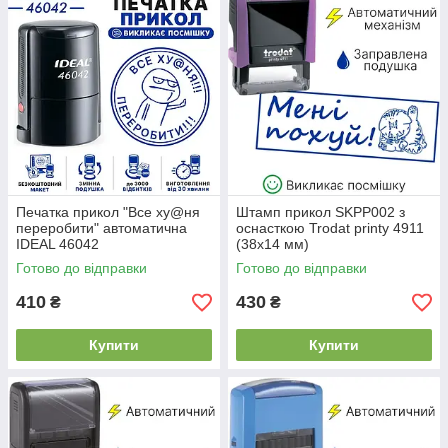
Печатка прикол "Все ху@ня
Штамп прикол SKPP002 з
переробити" автоматична
оснасткою Trodat printy 4911
IDEAL 46042
(38x14 мм)
Готово до відправки
Готово до відправки
410
430
₴
₴
Купити
Купити