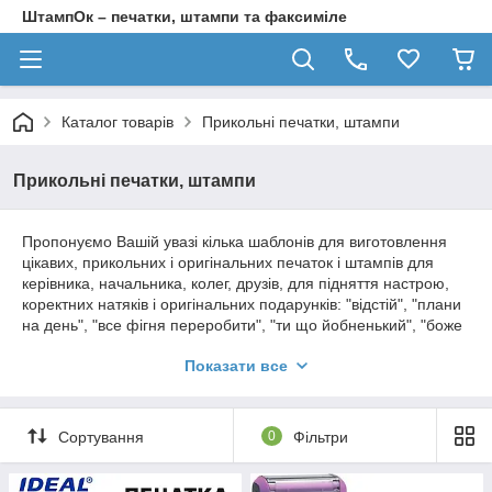
ШтампОк – печатки, штампи та факсиміле
Каталог товарів
Прикольні печатки, штампи
Прикольні печатки, штампи
Пропонуємо Вашій увазі кілька шаблонів для виготовлення
цікавих, прикольних і оригінальних печаток і штампів для
керівника, начальника, колег, друзів, для підняття настрою,
коректних натяків і оригінальних подарунків: "відстій", "плани
на день", "все фігня переробити", "ти що йобненький", "боже
яке кончене", "молодець серед овець", "є..ть ти молодець",
Показати все
"тримай у тебе випало" і т. ін.
Сортування
0
Фільтри