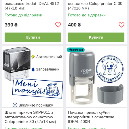
оснасткою trodat IDEAL 4912
оснасткою Colop printer C 30
(47x18 мм)
(47x18 мм)
Готово до відправки
Готово до відправки
390
400
₴
₴
Купити
Купити
Новинка
Штамп прикол SKPP011 з
Печатка прикол ху#ня
автоматичною оснасткою
переробити з оснасткою
Colop printer 30 (47x18 мм)
IDEAL 400R
Готово до відправки
Готово до відправки