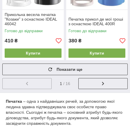
Прикольна весела печатка
"Козаки" з оснасткою IDEAL
Печатка прикол де мої гроші
46042
з оснасткою IDEAL 400R
Готово до відправки
Готово до відправки
410
380
₴
₴
Купити
Купити
Показати ще
1
/ 16
Печатка
– одна з найдавніших речей, за допомогою якої
людина здавна підтверджувала своє особисте право
власності. Сьогодні ж печатка – основний атрибут будь-якого
діловодства, атрибут будь-якого документа, який дозволяє
засвідчити справжність документа.