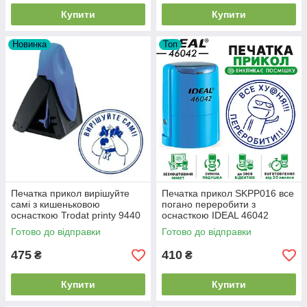
Купити
Купити
Новинка
Топ
Печатка прикол вирішуйте
Печатка прикол SKPP016 все
самі з кишеньковою
погано переробити з
оснасткою Trodat printy 9440
оснасткою IDEAL 46042
Готово до відправки
Готово до відправки
475
410
₴
₴
Купити
Купити