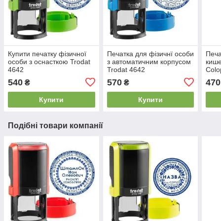
Купити печатку фізичної
Печатка для фізичнї особи
Печ
особи з оснасткою Trodat
з автоматичним корпусом
кише
4642
Trodat 4642
Colo
540
570
470
₴
₴
Купити
Купити
Подібні товари компанії