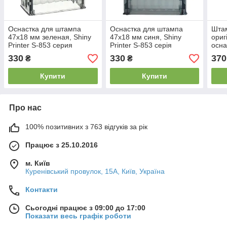
Оснастка для штампа
Оснастка для штампа
Штам
47x18 мм зеленая, Shiny
47x18 мм синя, Shiny
ориг
Printer S-853 серия
Printer S-853 серія
осна
Карбон
Вишиванка
30
330
330
370
₴
₴
Купити
Купити
Про нас
100% позитивних з 763 відгуків за рік
Працює з 25.10.2016
м. Київ
Куренівський провулок, 15А, Київ, Україна
Контакти
Сьогодні працює з 09:00 до 17:00
Показати весь графік роботи