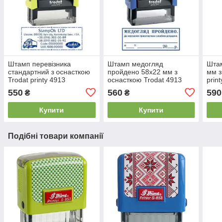
Штамп перевізника
Штамп медогляд
Штам
стандартний з оснасткою
пройдено 58x22 мм з
мм з
Trodat printy 4913
оснасткою Trodat 4913
prin
550
560
590
₴
₴
Купити
Купити
Подібні товари компанії