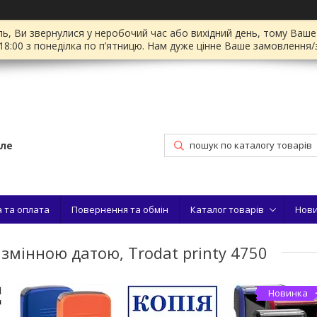
ль, Ви звернулися у неробочий час або вихідний день, тому Ваш
18:00 з понеділка по п’ятницю. Нам дуже цінне Ваше замовлення/
іле
 та оплата
Повернення та обмін
Каталог товарів
Нов
 змінною датою, Trodat printy 4750
Новинка