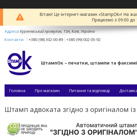
Вітаю! Це інтернет-магазин «StampOk»! На жа
Працюємо з 09:00 до 
Куренівський провулок, 15А, Київ, Україна
+380 (98) 302-00-89
+380 (99) 002-05-92
ШтампОк – печатки, штампи та факсим
Головна
Про магазин
Питання та відповіді
Доставка
Штамп адвоката згідно з оригіналом із