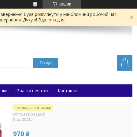
Кошик
е звернення буде розглянуто у найближчий робочий час.
звернення. Дякую! Вдалого дня!
Пошук
инки
Зразки печаток
Контакти
Готово до відправки
Оптом і в роздріб
Код:
00720
970 ₴