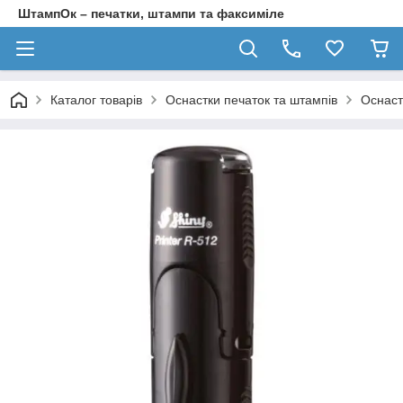
ШтампОк – печатки, штампи та факсиміле
Каталог товарів
Оснастки печаток та штампів
Оснаст