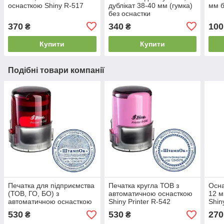
оснасткою Shiny R-517
дублікат 38-40 мм (гумка)
мм б
без оснастки
370
340
100
₴
₴
Купити
Купити
Подібні товари компанії
Печатка для підприємства
Печатка кругла ТОВ з
Осна
(ТОВ, ГО, БО) з
автоматичною оснасткою
12 м
автоматичною оснасткою
Shiny Printer R-542
Shin
Shiny Printer R-542
(Тайвань)
530
530
270
₴
₴
(Тайвань)