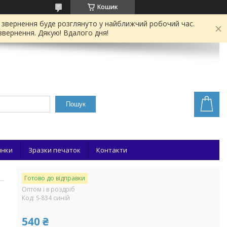
Кошик
е звернення буде розглянуто у найближчий робочий час.
звернення. Дякую! Вдалого дня!
Пошук
инки
Зразки печаток
Контакти
Готово до відправки
Оптом і в роздріб
Код:
S-834 синій
540 ₴