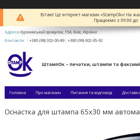
Вітаю! Це інтернет-магазин «StampOk»! На жа
Працюємо з 09:00 до 
Куренівський провулок, 15А, Київ, Україна
+380 (98) 302-00-89
+380 (99) 002-05-92
ШтампОк – печатки, штампи та факсим
Головна
Про магазин
Питання та відповіді
Доставка
Оснастка для штампа 65x30 мм автомати