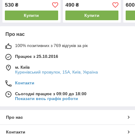
Shiny Printer R-542
Colo
530
490
600
₴
₴
(Тайвань)
Купити
Купити
Про нас
100% позитивних з 769 відгуків за рік
Працює з 25.10.2016
м. Київ
Куренівський провулок, 15А, Київ, Україна
Контакти
Сьогодні працює з 09:00 до 18:00
Показати весь графік роботи
Про нас
Контакти