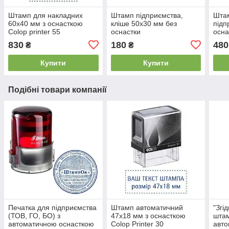
Штамп для накладних
Штамп підприємства,
Шта
60x40 мм з оснасткою
кліше 50х30 мм без
підп
Colop printer 55
оснастки
осна
830
180
480
₴
₴
Купити
Купити
Подібні товари компанії
Печатка для підприємства
Штамп автоматичний
"Згі
(ТОВ, ГО, БО) з
47x18 мм з оснасткою
штам
автоматичною оснасткою
Colop Printer 30
авто