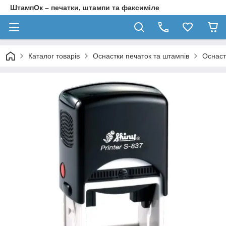
ШтампОк – печатки, штампи та факсиміле
Каталог товарів
Оснастки печаток та штампів
Оснаст