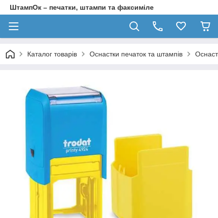
ШтампОк – печатки, штампи та факсиміле
Каталог товарів
Оснастки печаток та штампів
Оснаст