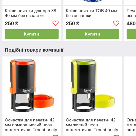
Кліше печатки доктора 38-
Кліше печатки ТОВ 40 мм
Печа
40 мм без оснастки
без оснастки
осна
250
250
480
₴
₴
Купити
Купити
Подібні товари компанії
Оснастка для печатки 42
Оснастка для печатки 42
Осна
мм помаранчевий неон
мм жовтий неон
мм 
автоматична, Trodat printy
автоматична, Trodat printy
авто
4642
4642
464